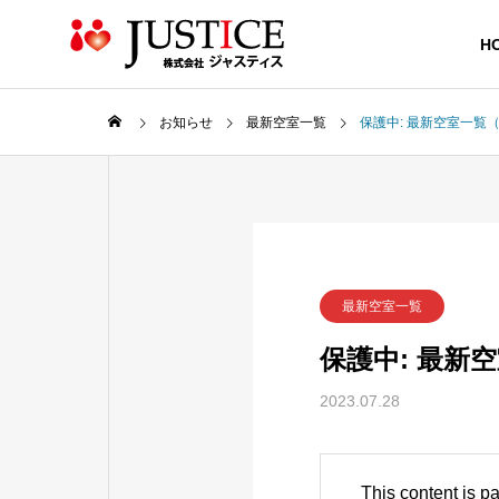
H
お知らせ
最新空室一覧
保護中: 最新空室一覧（
GREETIN
ごあいさつ
企業情報
事業案内
最新空室一覧
Company
Service
保護中: 最新
RECRUIT
2023.07.28
分譲マン
募集要項
管理
Condominiu
management
This content is p