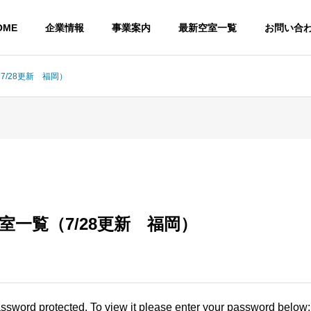
OME
企業情報
事業案内
最新空室一覧
お問い合
7/28更新 福岡）
G
ACCESS
アクセス
空室一覧（7/28更新 福岡）
ションの
賃貸住宅の管理
店舗運
ms
Rental management
Store man
assword protected. To view it please enter your password below: